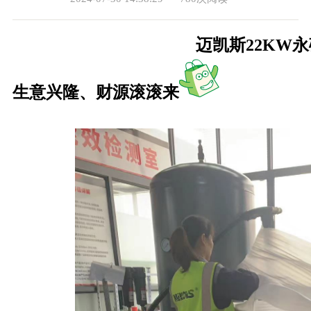
迈凯斯22KW
生意兴隆、财源滚滚来