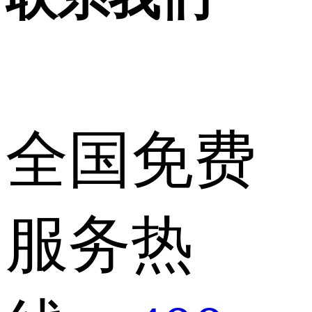
全国免费
服务热