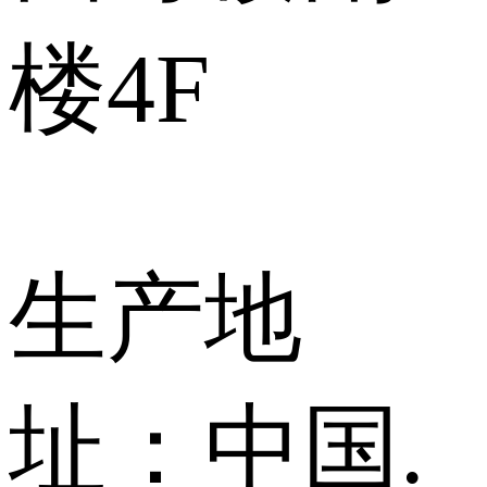
楼4F
生产地
址：中国.