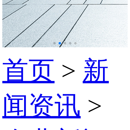
首页
>
新
闻资讯
>