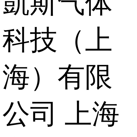
凱斯气体
科技（上
海）有限
公司 上海