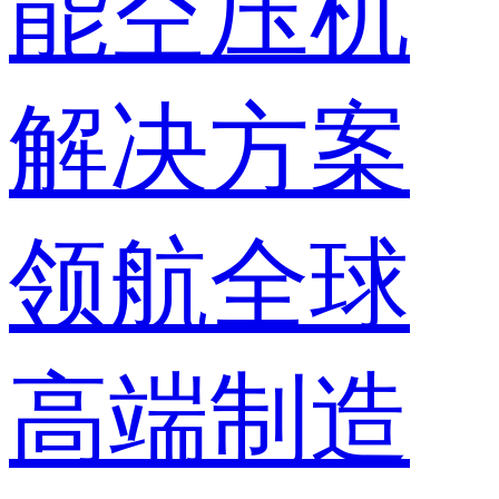
能空压机
解决方案
领航全球
高端制造