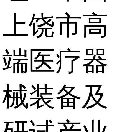
上饶市高
端医疗器
械装备及