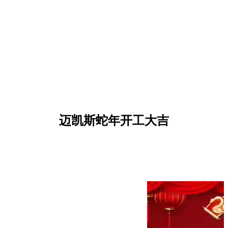
迈凯斯蛇年开工大吉